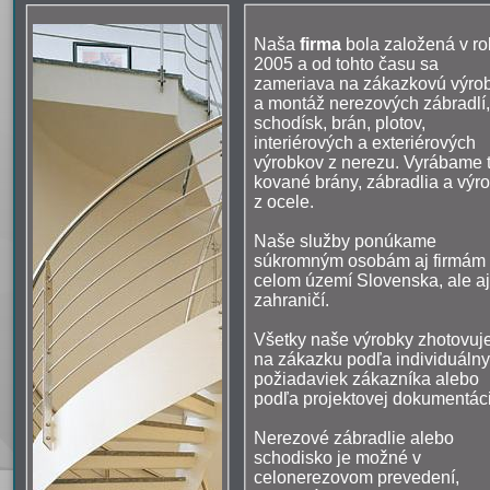
Naša
firma
bola založená v ro
2005 a od tohto času sa
zameriava na zákazkovú výro
a montáž nerezových zábradlí,
schodísk, brán, plotov,
interiérových a exteriérových
výrobkov z nerezu. Vyrábame t
kované brány, zábradlia a výr
z ocele.
Naše služby ponúkame
súkromným osobám aj firmám
celom území Slovenska, ale aj
zahraničí.
Všetky naše výrobky zhotovu
na zákazku podľa individuáln
požiadaviek zákazníka alebo
podľa projektovej dokumentác
Nerezové zábradlie alebo
schodisko je možné v
celonerezovom prevedení,